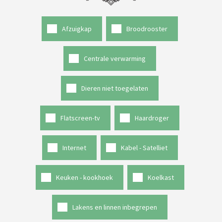
Afzuigkap
Broodrooster
Centrale verwarming
Dieren niet toegelaten
Flatscreen-tv
Haardroger
Internet
Kabel - Satelliet
Keuken - kookhoek
Koelkast
Lakens en linnen inbegrepen