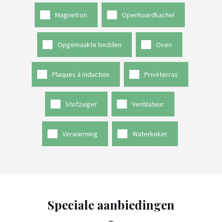
Magnetron
Openhaardkachel
Opgemaakte bedden
Oven
Plaques à induction
Privéterras
Stofzuiger
Ventilateur
Verwarming
Waterkoker
Speciale aanbiedingen