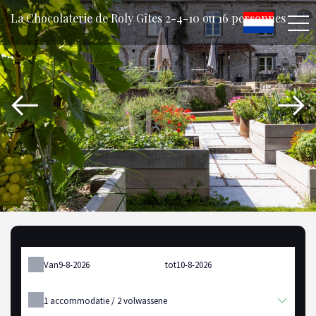
La Chocolaterie de Roly Gîtes 2-4-10 ou 16 personnes
Van
tot
1
accommodatie /
2
volwassene