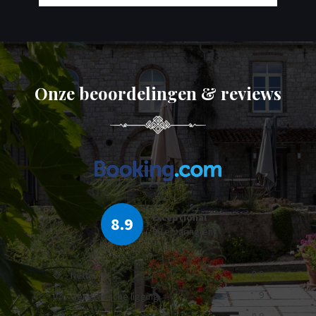
Onze beoordelingen & reviews
Exceptional
8.9
90 ervaring(en)
8.9
Netheid
9
Geografische ligging
8.9