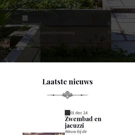
Comfort
9
Uitrusting
Personeel
9.1
8.8
Prijs-kwaliteitverhouding
Laatste nieuws
01 dec 24
Zwembad en
jacuzzi
Nieuw bij de