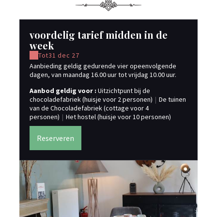
voordelig tarief midden in de
ta
week
Tot
31 dec 27
tar
Aanbieding geldig gedurende vier opeenvolgende
Aa
dagen, van maandag 16.00 uur tot vrijdag 10.00 uur.
cho
van
Aanbod geldig voor :
Uitzichtpunt bij de
pe
chocoladefabriek (huisje voor 2 personen)
|
De tuinen
van de Chocoladefabriek (cottage voor 4
personen)
|
Het hostel (huisje voor 10 personen)
Reserveren