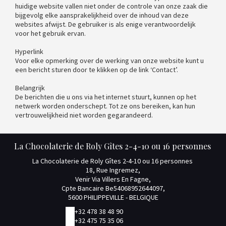
huidige website vallen niet onder de controle van onze zaak die
bijgevolg elke aansprakelijkheid over de inhoud van deze
websites afwijst. De gebruiker is als enige verantwoordelijk
voor het gebruik ervan.
Hyperlink
Voor elke opmerking over de werking van onze website kunt u
een bericht sturen door te klikken op de link ‘Contact’.
Belangrijk
De berichten die u ons via het internet stuurt, kunnen op het
netwerk worden onderschept. Tot ze ons bereiken, kan hun
vertrouwelijkheid niet worden gegarandeerd.
La Chocolaterie de Roly Gîtes 2-4-10 ou 16 personnes
La Chocolaterie de Roly Gîtes 2-4-10 ou 16 personnes
18, Rue Ingremez,
Venir Via Villers En Fagne,
Cpte Bancaire Be54068952644097,
5600 PHILIPPEVILLE - BELGIQUE
+32 478 38 48 90
+32 475 75 35 06