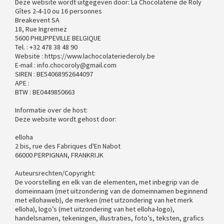
Deze website wordt uitgegeven door: La Chocolaterie de Roly
Gîtes 2-4-10 ou 16 personnes
Breakevent SA
18, Rue Ingremez
5600 PHILIPPEVILLE BELGIQUE
Tel. : +32 478 38 48 90
Website : https://www.lachocolateriederoly.be
E-mail : info.chocoroly@gmail.com
SIREN : BE54068952644097
APE :
BTW : BE0449850663
Informatie over de host:
Deze website wordt gehost door:
elloha
2 bis, rue des Fabriques d'En Nabot
66000 PERPIGNAN, FRANKRIJK
Auteursrechten/Copyright:
De voorstelling en elk van de elementen, met inbegrip van de
domeinnaam (met uitzondering van de domeinnamen beginnend
met ellohaweb), de merken (met uitzondering van het merk
elloha), logo’s (met uitzondering van het elloha-logo),
handelsnamen, tekeningen, illustraties, foto’s, teksten, grafics