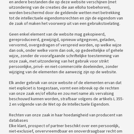
en andere bestanden die op deze website verschijnen (met
uitzondering van de creaties die aan elloha toebehoren),
worden beschermd door de geldende wetten met betrekking
tot de intellectuele eigendomsrechten en zijn de eigendom van
de zaak of maken het voorwerp uit van een gebruikstoelating.
Geen enkel element van de website mag gekopieerd,
gereproduceerd, gewijzigd, opnieuw uitgegeven, geladen,
vervormd, overgedragen of verspreid worden, op welke wijze
dan ook, onder welke vorm dan ook, op gedeeltelijke of gehele
wijze, zonder de voorafgaande schriftelijke toestemming van
onze zaak, met uitzondering van het gebruik voor strikt
persoonlijke, privé- en niet-commerciële doeleinden, zonder
wijziging van de elementen die aanwezig zijn op de website.
Elk ander gebruik van onze website of de elementen ervan dat
niet expliciet is toegestaan, vormt een inbreuk op de rechten
van onze zaak en/of elloha en zou met name als vervalsing
beschouwd kunnen worden, strafbaar volgens de artikels L 355-
2 en volgende van de Wet op de Intellectuele Eigendom.
Rechten van onze zaak in haar hoedanigheid van producent van
databases
Elke klant, prospect of partner beschikt over een persoonlijk,
niet-exclusief, onvervreemdbaar en onoverdraagbaar recht om