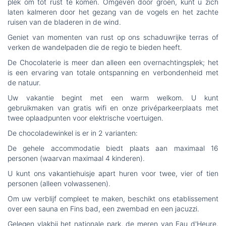
plek om tot rust te komen. Omgeven door groen, kunt u zich
laten kalmeren door het gezang van de vogels en het zachte
ruisen van de bladeren in de wind.
Geniet van momenten van rust op ons schaduwrijke terras of
verken de wandelpaden die de regio te bieden heeft.
De Chocolaterie is meer dan alleen een overnachtingsplek; het
is een ervaring van totale ontspanning en verbondenheid met
de natuur.
Uw vakantie begint met een warm welkom. U kunt
gebruikmaken van gratis wifi en onze privéparkeerplaats met
twee oplaadpunten voor elektrische voertuigen.
De chocoladewinkel is er in 2 varianten:
De gehele accommodatie biedt plaats aan maximaal 16
personen (waarvan maximaal 4 kinderen).
U kunt ons vakantiehuisje apart huren voor twee, vier of tien
personen (alleen volwassenen).
Om uw verblijf compleet te maken, beschikt ons etablissement
over een sauna en Fins bad, een zwembad en een jacuzzi.
Gelegen vlakbij het nationale park, de meren van Eau d'Heure,