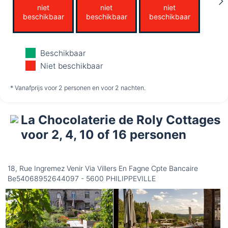
niet
niet
niet
beschikbaar
beschikbaar
beschikbaar
Dinsdag
Woensdag
Donderdag
Beschikbaar
11-8
12-8
13-8
Niet beschikbaar
niet
niet
niet
* Vanafprijs voor 2 personen en voor 2 nachten.
beschikbaar
beschikbaar
beschikbaar
La Chocolaterie de Roly Cottages
Vrijdag
14-8
voor 2, 4, 10 of 16 personen
niet
beschikbaar
18, Rue Ingremez Venir Via Villers En Fagne Cpte Bancaire
Be54068952644097 - 5600 PHILIPPEVILLE