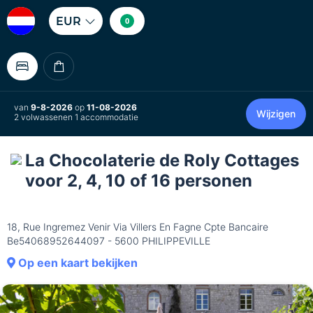
EUR
0
van
9-8-2026
op
11-08-2026
Wijzigen
2 volwassenen 1 accommodatie
La Chocolaterie de Roly Cottages
voor 2, 4, 10 of 16 personen
18, Rue Ingremez Venir Via Villers En Fagne Cpte Bancaire
Be54068952644097 - 5600 PHILIPPEVILLE
Op een kaart bekijken