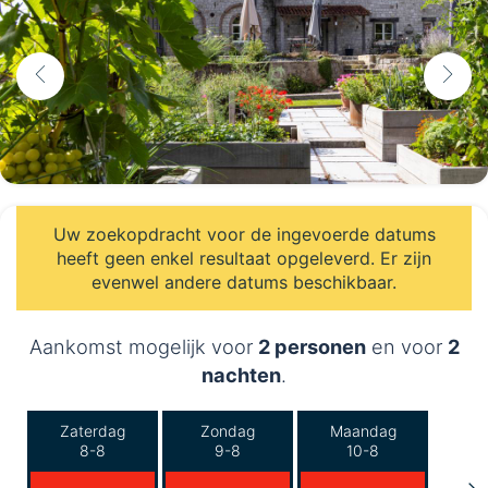
Uw zoekopdracht voor de ingevoerde datums
heeft geen enkel resultaat opgeleverd. Er zijn
evenwel andere datums beschikbaar.
Aankomst mogelijk voor
2 personen
en voor
2
nachten
.
Zaterdag
Zondag
Maandag
8-8
9-8
10-8