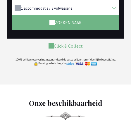
1
accommodatie /
2
volwassene
ZOEKEN NAAR
Click & Collect
100% veilige reservering, gegarandeerd de beste prijzen, onmiddellijke bevestiging
Beveiligde betaling via
Onze beschikbaarheid