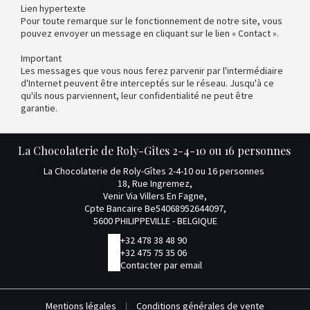
Lien hypertexte
Pour toute remarque sur le fonctionnement de notre site, vous
pouvez envoyer un message en cliquant sur le lien « Contact ».
Important
Les messages que vous nous ferez parvenir par l'intermédiaire
d'Internet peuvent être interceptés sur le réseau. Jusqu'à ce
qu'ils nous parviennent, leur confidentialité ne peut être
garantie.
La Chocolaterie de Roly-Gîtes 2-4-10 ou 16 personnes
La Chocolaterie de Roly-Gîtes 2-4-10 ou 16 personnes
18, Rue Ingremez,
Venir Via Villers En Fagne,
Cpte Bancaire Be54068952644097,
5600 PHILIPPEVILLE - BELGIQUE
+32 478 38 48 90
+32 475 75 35 06
Contacter par email
Mentions légales
|
Conditions générales de vente