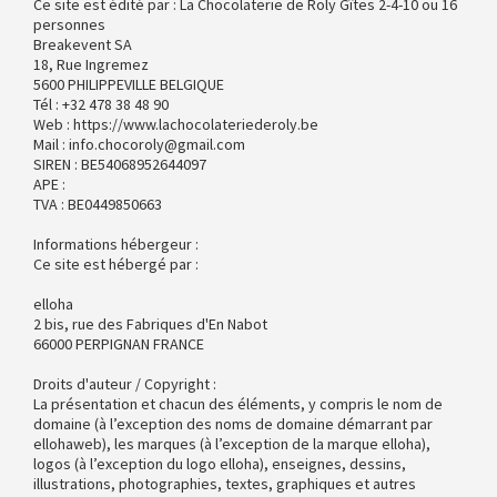
Ce site est édité par : La Chocolaterie de Roly Gîtes 2-4-10 ou 16
personnes
Breakevent SA
18, Rue Ingremez
5600 PHILIPPEVILLE BELGIQUE
Tél : +32 478 38 48 90
Web : https://www.lachocolateriederoly.be
Mail : info.chocoroly@gmail.com
SIREN : BE54068952644097
APE :
TVA : BE0449850663
Informations hébergeur :
Ce site est hébergé par :
elloha
2 bis, rue des Fabriques d'En Nabot
66000 PERPIGNAN FRANCE
Droits d'auteur / Copyright :
La présentation et chacun des éléments, y compris le nom de
domaine (à l’exception des noms de domaine démarrant par
ellohaweb), les marques (à l’exception de la marque elloha),
logos (à l’exception du logo elloha), enseignes, dessins,
illustrations, photographies, textes, graphiques et autres