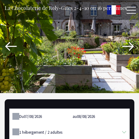
La Chocolaterie de Roly-Gîtes 2-4-10 ou 16 personnes
Du
au
1
hébergement /
2
adultes