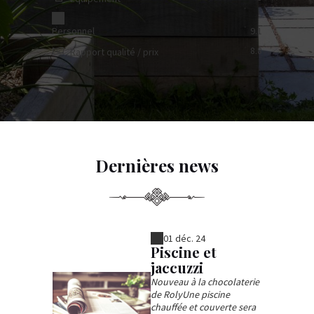
Personnel
9.1
8.8
Rapport qualité / prix
Dernières news
01 déc. 24
Piscine et
jaccuzzi
Nouveau à la chocolaterie
de RolyUne piscine
chauffée et couverte sera