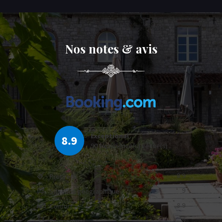
Nos notes & avis
Exceptional
8.9
90 expérience(s) vécue(s)
8.9
Propreté
9
Situation géographique
8.9
Confort
9
Equipement