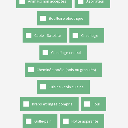
Animaux non acceptés
Aspirateur
Bouilloire électrique
Câble - Satellite
Chauffage
Chauffage central
Cheminée poêle (bois ou granulés)
Cuisine - coin cuisine
Draps et linges compris
Four
Grille-pain
Hotte aspirante