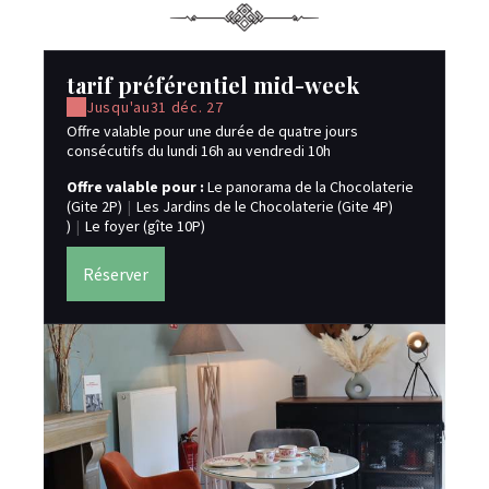
tarif préférentiel mid-week
ta
Jusqu'au
31 déc. 27
Offre valable pour une durée de quatre jours
tar
consécutifs du lundi 16h au vendredi 10h
Of
Offre valable pour :
Le panorama de la Chocolaterie
(Gi
(Gite 2P)
|
Les Jardins de le Chocolaterie (Gite 4P)
)
|
)
|
Le foyer (gîte 10P)
Réserver