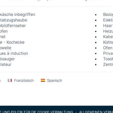
wäsche inbegriffen
Bezo
tabzugshaube
Elek
hbildfernseher
Haar
ofen
Heiz
rnet
Kabel
e - Kochecke
Kühl
owelle
Ofen
ues à induction
Priva
bsauger
Toas
ilateur
Zent
h
Französisch
Spanisch
 UND POLITIK FÜR DIE COOKIE-VERWALTUNG
-
ALLGEMEINEN VER