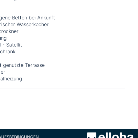
gene Betten bei Ankunft
trischer Wasserkocher
trockner
ung
 - Satellit
schrank
t genutzte Terrasse
ter
ralheizung
KAUFSBEDINGUNGEN