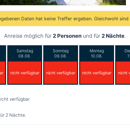
egebenen Daten hat keine Treffer ergeben. Gleichwohl sind
Anreise möglich für
2 Personen
und für
2 Nächte
.
Samstag
Sonntag
Montag
Di
08.08.
09.08.
10.08.
1
ar
nicht verfügbar
nicht verfügbar
nicht verfügbar
nicht 
icht verfügbar
für 2 Nächte.