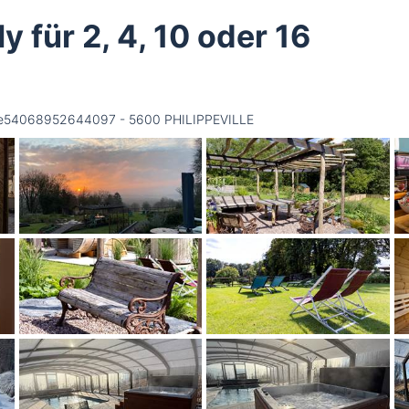
y für 2, 4, 10 oder 16
re Be54068952644097 - 5600 PHILIPPEVILLE