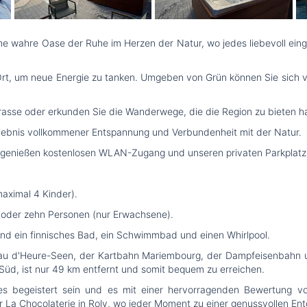
ine wahre Oase der Ruhe im Herzen der Natur, wo jedes liebevoll ei
 Ort, um neue Energie zu tanken. Umgeben von Grün können Sie sich 
asse oder erkunden Sie die Wanderwege, die die Region zu bieten ha
n Erlebnis vollkommener Entspannung und Verbundenheit mit der Natur.
e genießen kostenlosen WLAN-Zugang und unseren privaten Parkplatz 
aximal 4 Kinder).
r oder zehn Personen (nur Erwachsene).
und ein finnisches Bad, ein Schwimmbad und einen Whirlpool.
 Eau d'Heure-Seen, der Kartbahn Mariembourg, der Dampfeisenbahn und
Süd, ist nur 49 km entfernt und somit bequem zu erreichen.
 begeistert sein und es mit einer hervorragenden Bewertung von
er La Chocolaterie in Roly, wo jeder Moment zu einer genussvollen En