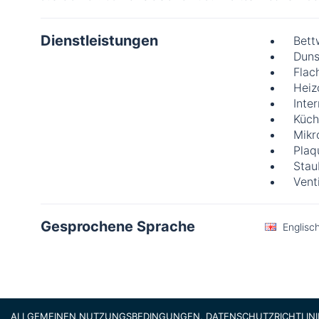
Dienstleistungen
Bett
Duns
Flac
Heiz
Inte
Küch
Mikr
Plaq
Stau
Vent
Gesprochene Sprache
Englisc
ALLGEMEINEN NUTZUNGSBEDINGUNGEN, DATENSCHUTZRICHTLINIE