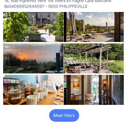
18, Rue Ingremez Venir Via Villers En Fagne Cpte Bancaire
Be54068952644097 - 5600 PHILIPPEVILLE
Meer foto's