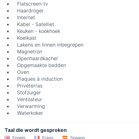
Flatscreen-tv
Haardroger
Internet
Kabel - Satelliet
Keuken - kookhoek
Koelkast
Lakens en linnen inbegrepen
Magnetron
Openhaardkachel
Opgemaakte bedden
Oven
Plaques à induction
Privéterras
Stofzuiger
Ventilateur
Verwarming
Waterkoker
Taal die wordt gesproken
Engels
Frans
Spaans